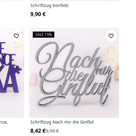
Schriftzug Konfetti
9,90 €
(
)
SALE 15%
nce,
Schriftzug Nach mir die Ginflut
8,42 €
9,90 €