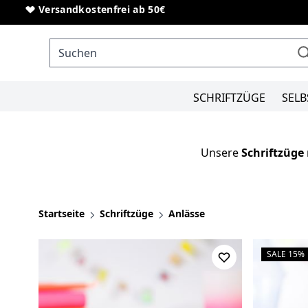
Direkt zum Inhalt
Sonderanfertigungen von Schriftzügen
SCHRIFTZÜGE
SELB
Unsere
Schriftzüge
Startseite
Schriftzüge
Anlässe
(
)
SALE 15%