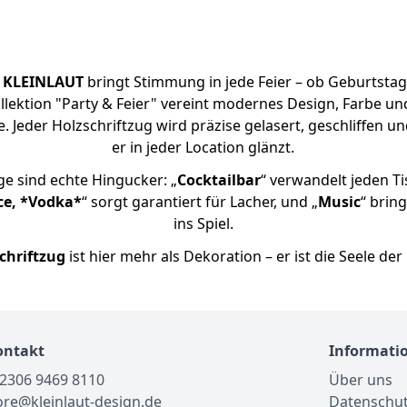
n
KLEINLAUT
bringt Stimmung in jede Feier – ob Geburtstag
llektion "Party & Feier" vereint modernes Design, Farbe u
Jeder Holzschriftzug wird präzise gelasert, geschliffen und 
er in jeder Location glänzt.
e sind echte Hingucker: „
Cocktailbar
“ verwandelt jeden Tis
ce, *Vodka*
“ sorgt garantiert für Lacher, und „
Music
“ brin
ins Spiel.
chriftzug
ist hier mehr als Dekoration – er ist die Seele der 
ontakt
Informati
02306 9469 8110
Über uns
tore@kleinlaut-design.de
Datenschu