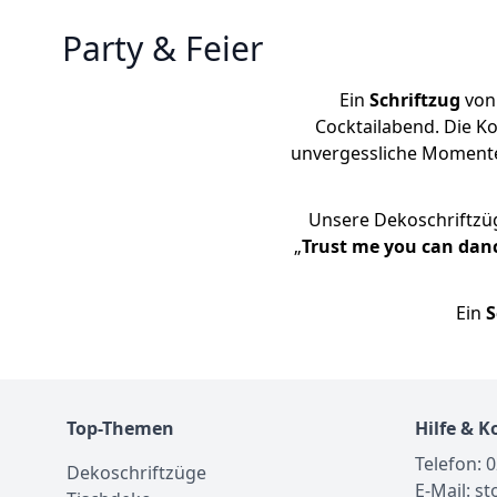
Party & Feier
Ein
Schriftzug
vo
Cocktailabend. Die Ko
unvergessliche Momente. 
Unsere Dekoschriftzüg
„
Trust me you can dan
Ein
S
Top-Themen
Hilfe & K
Telefon: 
Dekoschriftzüge
E-Mail: s