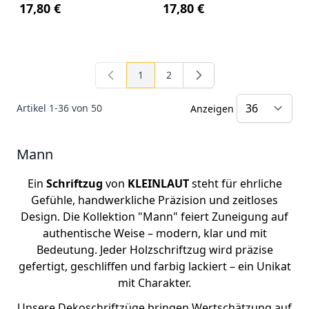
17,80 €
17,80 €
1
2
Sie lesen gerade Seite
Seite
Artikel
1
-
36
von
50
Anzeigen
Mann
Ein
Schriftzug
von
KLEINLAUT
steht für ehrliche
Gefühle, handwerkliche Präzision und zeitloses
Design. Die Kollektion "Mann" feiert Zuneigung auf
authentische Weise – modern, klar und mit
Bedeutung. Jeder Holzschriftzug wird präzise
gefertigt, geschliffen und farbig lackiert – ein Unikat
mit Charakter.
Unsere Dekoschriftzüge bringen Wertschätzung auf