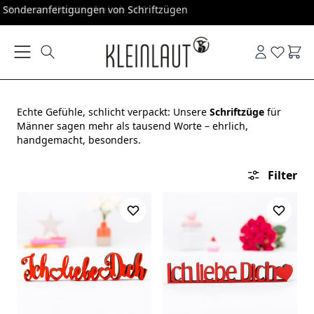
Direkt zum Inhalt
Sonderanfertigungen von Schriftzügen
Ware
Echte Gefühle, schlicht verpackt: Unsere
Schriftzüge
für
Männer sagen mehr als tausend Worte – ehrlich,
handgemacht, besonders.
Filter