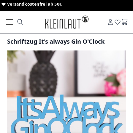
Direkt zum Inhalt
Sonderanfertigungen von Schriftzügen
Versandkostenfrei ab 50€
Ware
Schriftzug It's always Gin O'Clock