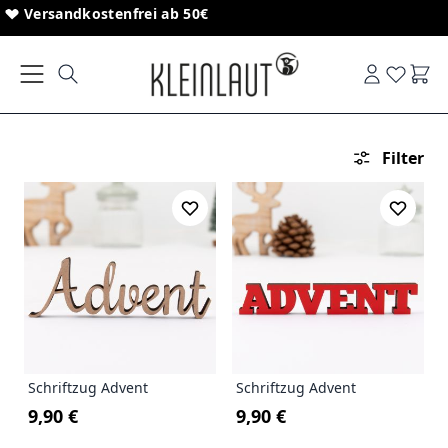
Direkt zum Inhalt
Sonderanfertigungen von Schriftzügen
Versandkostenfrei ab 50€
Ware
Filter
Schriftzug Advent
Schriftzug Advent
9,90 €
9,90 €