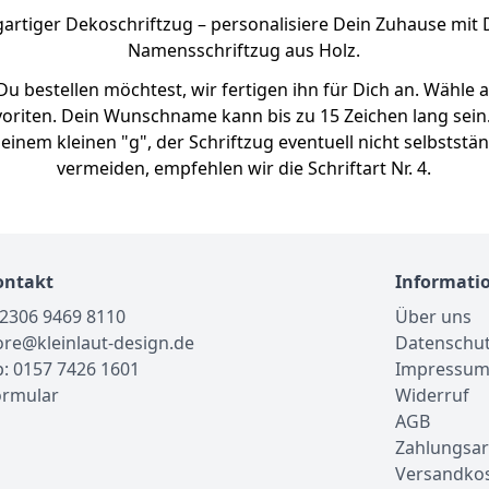
gartiger Dekoschriftzug – personalisiere Dein Zuhause mit 
Namensschriftzug aus Holz.
 bestellen möchtest, wir fertigen ihn für Dich an. Wähle 
voriten. Dein Wunschname kann bis zu 15 Zeichen lang sein. 
einem kleinen "g", der Schriftzug eventuell nicht selbststä
vermeiden, empfehlen wir die Schriftart Nr. 4.
ontakt
Informati
02306 9469 8110
Über uns
tore@kleinlaut-design.de
Datenschu
: 0157 7426 1601
Impressu
ormular
Widerruf
AGB
Zahlungsar
Versandko