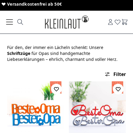
Direkt zum Inhalt
Versandkostenfrei ab 50€
Ware
Für den, der immer ein Lächeln schenkt: Unsere
Schriftzüge
für Opas sind handgemachte
Liebeserklärungen – ehrlich, charmant und voller Herz.
Filter