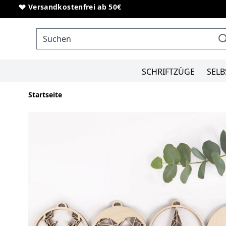
Direkt zum Inhalt
Sonderanfertigungen von Schriftzügen
Versandkostenfrei ab 50€
SCHRIFTZÜGE
SELB
Startseite