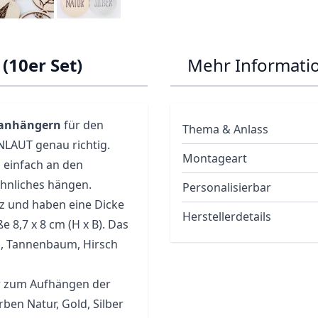
(10er Set)
Mehr Informati
sanhängern
für den
Thema & Anlass
LAUT genau richtig.
Montageart
 einfach an den
hnliches hängen.
Personalisierbar
z und haben eine Dicke
Herstellerdetails
 8,7 x 8 cm (H x B). Das
rz, Tannenbaum, Hirsch
er zum Aufhängen der
ben Natur, Gold, Silber