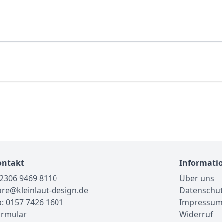
ontakt
Informati
02306 9469 8110
Über uns
tore@kleinlaut-design.de
Datenschu
: 0157 7426 1601
Impressu
ormular
Widerruf