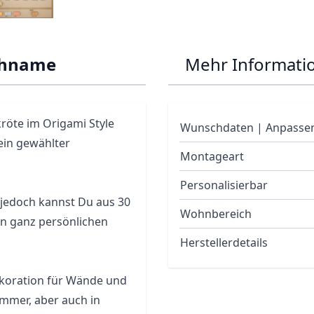
chname
Mehr Informati
kröte im Origami Style
Wunschdaten | Anpasse
ein gewählter
Montageart
Personalisierbar
, jedoch kannst Du aus 30
Wohnbereich
en ganz persönlichen
Herstellerdetails
Dekoration für Wände und
immer, aber auch in