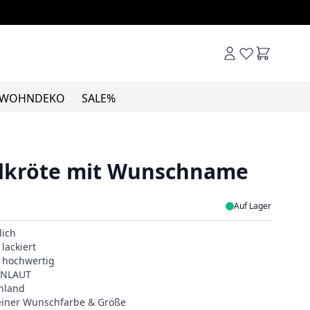
Warenkor
WOHNDEKO
SALE%
ldkröte mit Wunschname
Auf Lager
lich
lackiert
& hochwertig
EINLAUT
hland
deiner Wunschfarbe & Größe