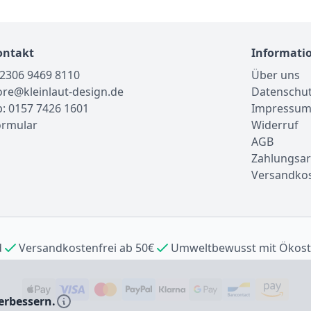
ontakt
Informati
02306 9469 8110
Über uns
tore@kleinlaut-design.de
Datenschu
: 0157 7426 1601
Impressu
ormular
Widerruf
AGB
Zahlungsar
Versandko
d
Versandkostenfrei ab 50€
Umweltbewusst mit Ökos
erbessern.