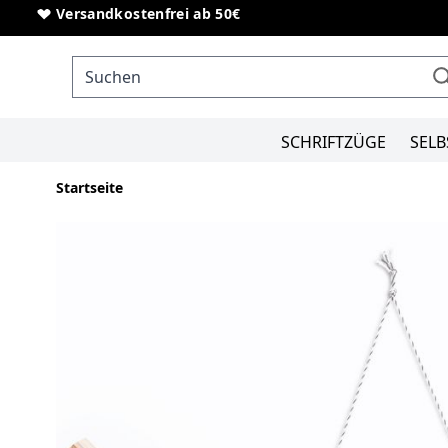
Direkt zum Inhalt
Sonderanfertigungen von Schriftzügen
Versandkostenfrei ab 50€
SCHRIFTZÜGE
SELB
Startseite