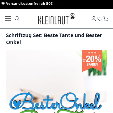
Direkt zum Inhalt
Sonderanfertigungen von Schriftzügen
Versandkostenfrei ab 50€
Ware
Schriftzug Set: Beste Tante und Bester
Onkel