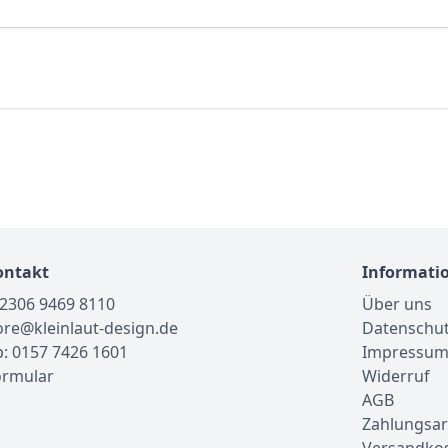
ontakt
Informati
02306 9469 8110
Über uns
tore@kleinlaut-design.de
Datenschu
: 0157 7426 1601
Impressu
ormular
Widerruf
AGB
Zahlungsar