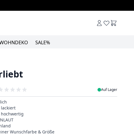
Warenkor
WOHNDEKO
SALE%
rliebt
Auf Lager
lich
lackiert
& hochwertig
EINLAUT
hland
deiner Wunschfarbe & Größe