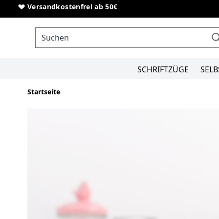
Direkt zum Inhalt
Sonderanfertigungen von Schriftzügen
Versandkostenfrei ab 50€
SCHRIFTZÜGE
SELB
Startseite