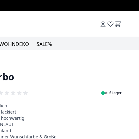
Warenkor
WOHNDEKO
SALE%
rbo
Auf Lager
lich
lackiert
& hochwertig
EINLAUT
hland
deiner Wunschfarbe & Größe