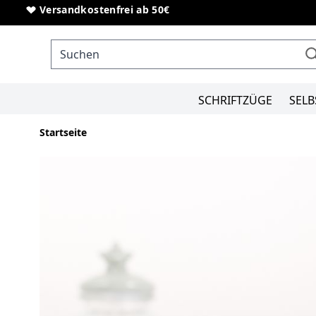
Direkt zum Inhalt
Sonderanfertigungen von Schriftzügen
Versandkostenfrei ab 50€
SCHRIFTZÜGE
SELB
Startseite