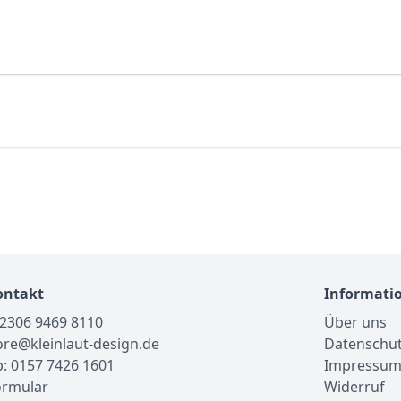
ontakt
Informati
02306 9469 8110
Über uns
tore@kleinlaut-design.de
Datenschu
: 0157 7426 1601
Impressu
ormular
Widerruf