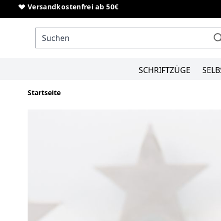
Direkt zum Inhalt
Sonderanfertigungen von Schriftzügen
Versandkostenfrei ab 50€
SCHRIFTZÜGE
SELB
Startseite