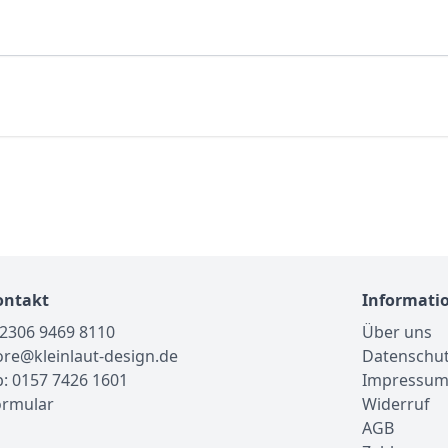
ontakt
Informati
02306 9469 8110
Über uns
tore@kleinlaut-design.de
Datenschu
: 0157 7426 1601
Impressu
ormular
Widerruf
AGB