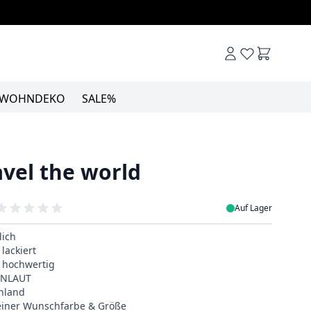
Warenkor
WOHNDEKO
SALE%
avel the world
Auf Lager
lich
lackiert
& hochwertig
EINLAUT
hland
deiner Wunschfarbe & Größe