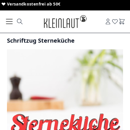
Direkt zum Inhalt
Sonderanfertigungen von Schriftzügen
Versandkostenfrei ab 50€
Ware
Schriftzug Sterneküche