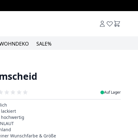
Warenkor
WOHNDEKO
SALE%
emscheid
Auf Lager
lich
lackiert
& hochwertig
EINLAUT
hland
deiner Wunschfarbe & Größe