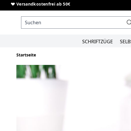
Direkt zum Inhalt
Sonderanfertigungen von Schriftzügen
Versandkostenfrei ab 50€
SCHRIFTZÜGE
SELB
Startseite