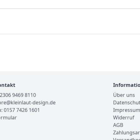
ontakt
Informati
02306 9469 8110
Über uns
tore@kleinlaut-design.de
Datenschu
: 0157 7426 1601
Impressu
ormular
Widerruf
AGB
Zahlungsar