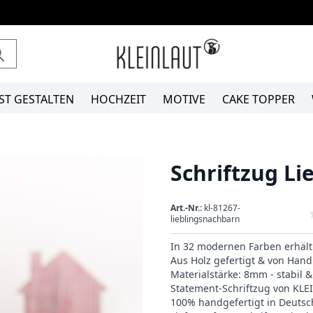
ST GESTALTEN
HOCHZEIT
MOTIVE
CAKE TOPPER
Schriftzug L
Art.-Nr.:
kl-81267-
lieblingsnachbarn
In 32 modernen Farben erhält
Aus Holz gefertigt & von Hand 
Materialstärke: 8mm - stabil 
Statement-Schriftzug von KL
100% handgefertigt in Deutsc