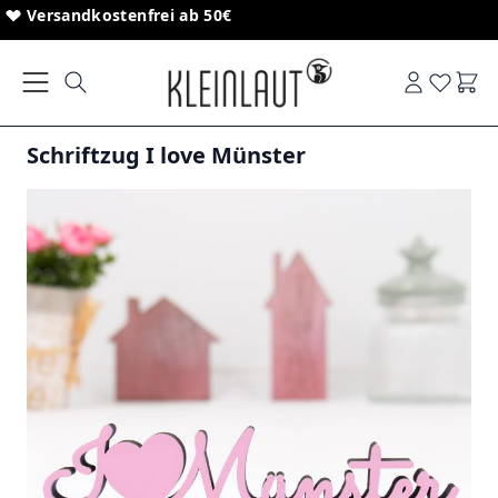
Direkt zum Inhalt
Sonderanfertigungen von Schriftzügen
Versandkostenfrei ab 50€
Ware
Schriftzug I love Münster