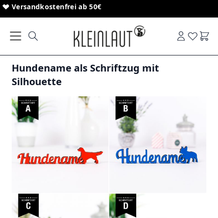
Direkt zum Inhalt
Sonderanfertigungen von Schriftzügen
Versandkostenfrei ab 50€
Ware
Hundename als Schriftzug mit
Silhouette