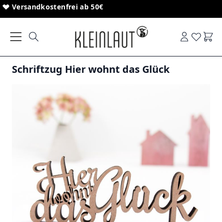
Direkt zum Inhalt
Sonderanfertigungen von Schriftzügen
Versandkostenfrei ab 50€
Ware
Schriftzug Hier wohnt das Glück