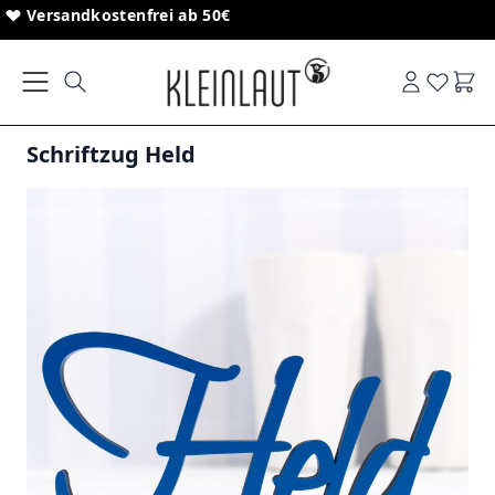
Direkt zum Inhalt
Sonderanfertigungen von Schriftzügen
Versandkostenfrei ab 50€
Ware
Schriftzug Held