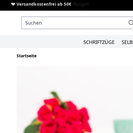
Direkt zum Inhalt
Sonderanfertigungen von Schriftzügen
Versandkostenfrei ab 50€
SCHRIFTZÜGE
SELB
Startseite