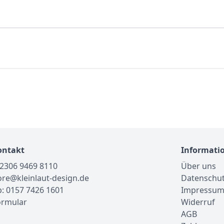
ontakt
Informati
02306 9469 8110
Über uns
tore@kleinlaut-design.de
Datenschu
: 0157 7426 1601
Impressu
ormular
Widerruf
AGB