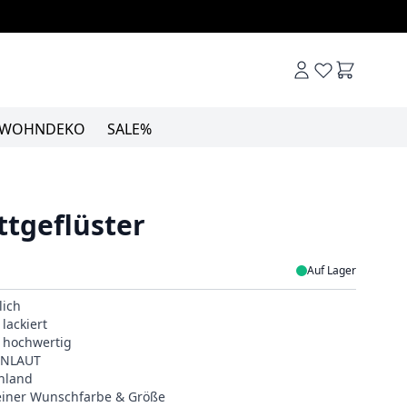
Warenkor
WOHNDEKO
SALE%
ttgeflüster
Auf Lager
lich
lackiert
& hochwertig
EINLAUT
hland
deiner Wunschfarbe & Größe