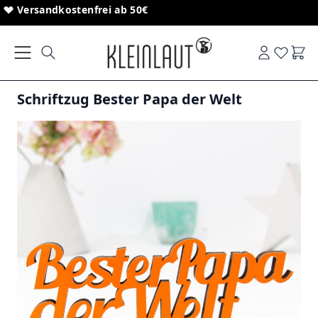
Direkt zum Inhalt
Sonderanfertigungen von Schriftzügen
Versandkostenfrei ab 50€
Ware
Schriftzug Bester Papa der Welt