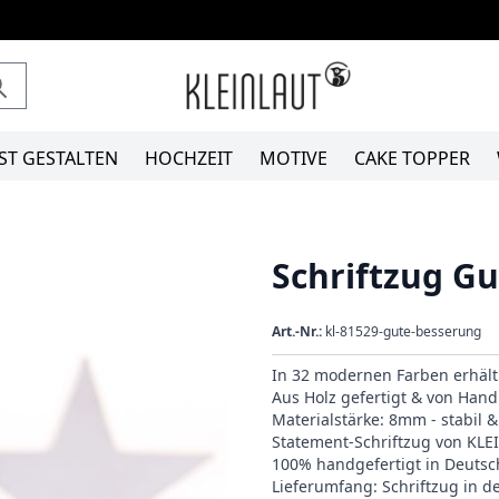
ST GESTALTEN
HOCHZEIT
MOTIVE
CAKE TOPPER
Schriftzug G
Art.-Nr.:
kl-81529-gute-besserung
In 32 modernen Farben erhält
Aus Holz gefertigt & von Hand 
Materialstärke: 8mm - stabil 
Statement-Schriftzug von KL
100% handgefertigt in Deutsc
Lieferumfang: Schriftzug in 