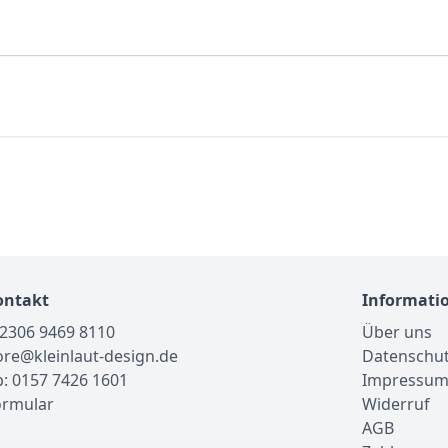
ontakt
Informati
02306 9469 8110
Über uns
tore@kleinlaut-design.de
Datenschu
: 0157 7426 1601
Impressu
ormular
Widerruf
AGB