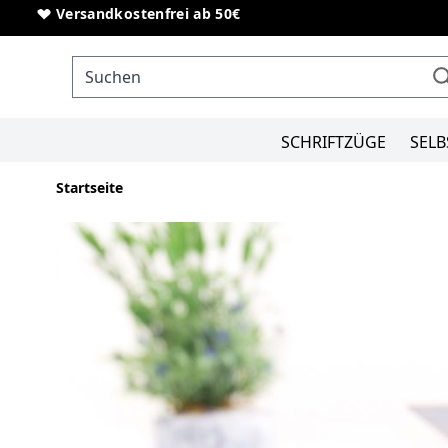
Direkt zum Inhalt
Sonderanfertigungen von Schriftzügen
Versandkostenfrei ab 50€
SCHRIFTZÜGE
SELB
Startseite