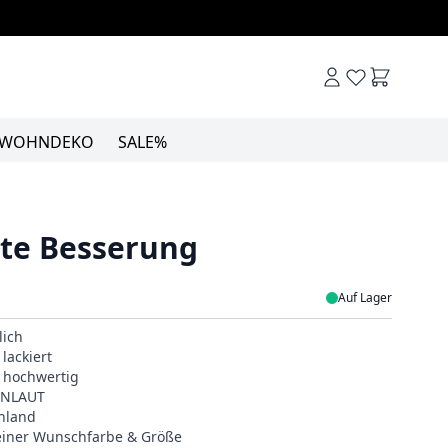
Warenkor
WOHNDEKO
SALE%
ute Besserung
Auf Lager
lich
lackiert
& hochwertig
EINLAUT
hland
deiner Wunschfarbe & Größe