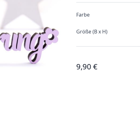
Farbe
Größe (B x H)
9,90 €