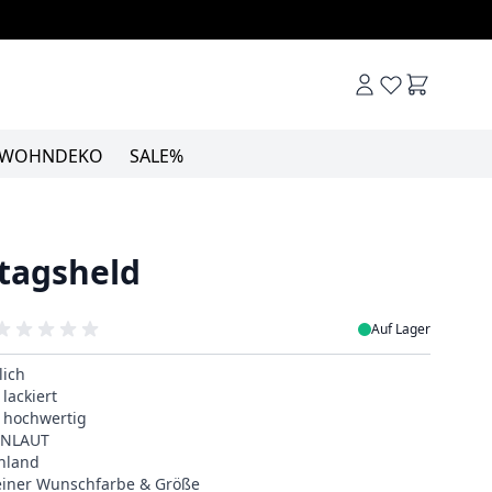
Warenkor
WOHNDEKO
SALE%
ltagsheld
Auf Lager
lich
lackiert
& hochwertig
EINLAUT
hland
deiner Wunschfarbe & Größe