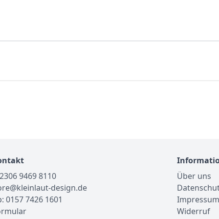
ontakt
Informati
02306 9469 8110
Über uns
tore@kleinlaut-design.de
Datenschu
: 0157 7426 1601
Impressu
ormular
Widerruf