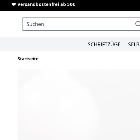
Direkt zum Inhalt
Sonderanfertigungen von Schriftzügen
Versandkostenfrei ab 50€
SCHRIFTZÜGE
SELB
Startseite