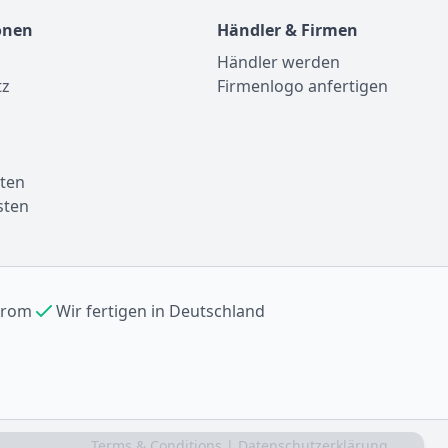
onen
Händler & Firmen
Händler werden
tz
Firmenlogo anfertigen
m
ten
sten
trom
Wir fertigen in Deutschland
Terms & Conditions
|
Datenschutzerklärung