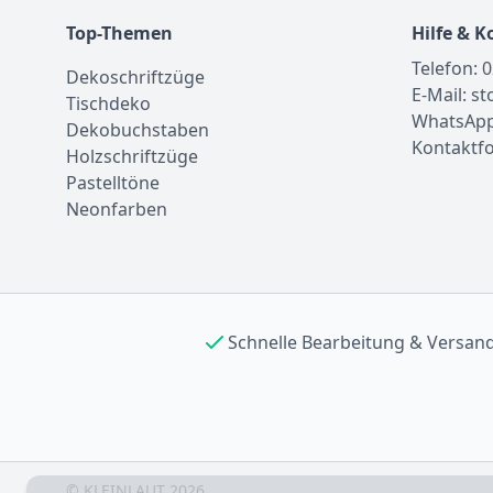
Top-Themen
Hilfe & K
Telefon: 
Dekoschriftzüge
E-Mail: s
Tischdeko
WhatsApp
Dekobuchstaben
Kontaktf
Holzschriftzüge
Pastelltöne
Neonfarben
Schnelle Bearbeitung & Versan
©
KLEINLAUT
2026