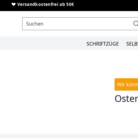
Direkt zum Inhalt
Versandkostenfrei ab 50€
SCHRIFTZÜGE
SELB
Wir könn
Oste