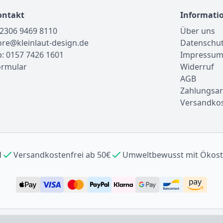
ontakt
Informati
02306 9469 8110
Über uns
tore@kleinlaut-design.de
Datenschu
: 0157 7426 1601
Impressu
ormular
Widerruf
AGB
Zahlungsar
Versandko
d
Versandkostenfrei ab 50€
Umweltbewusst mit Ökos