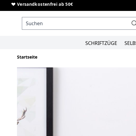
Direkt zum Inhalt
Sonderanfertigungen von Schriftzügen
Versandkostenfrei ab 50€
SCHRIFTZÜGE
SELB
Startseite