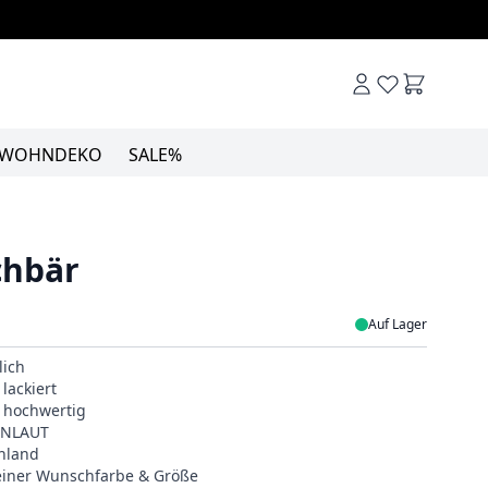
Warenkor
WOHNDEKO
SALE%
chbär
Auf Lager
lich
lackiert
& hochwertig
EINLAUT
hland
deiner Wunschfarbe & Größe