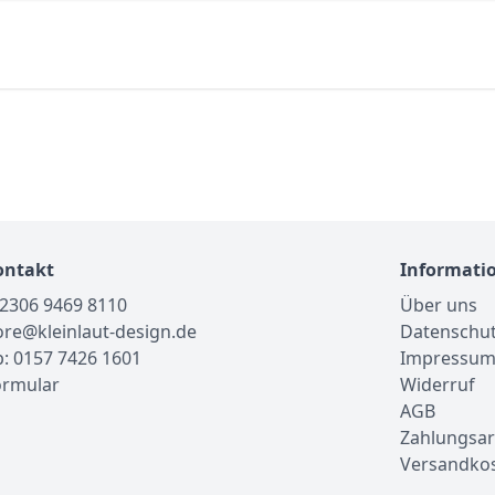
ontakt
Informati
02306 9469 8110
Über uns
tore@kleinlaut-design.de
Datenschu
: 0157 7426 1601
Impressu
ormular
Widerruf
AGB
Zahlungsar
Versandko