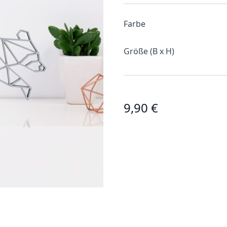
Farbe
Größe (B x H)
9,90 €