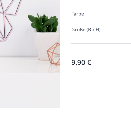
Farbe
Größe (B x H)
9,90 €