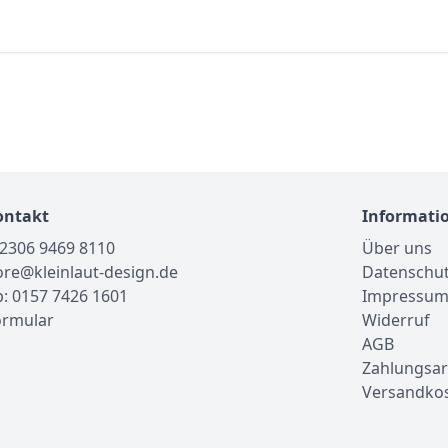
ontakt
Informati
02306 9469 8110
Über uns
tore@kleinlaut-design.de
Datenschu
: 0157 7426 1601
Impressu
ormular
Widerruf
AGB
Zahlungsar
Versandko