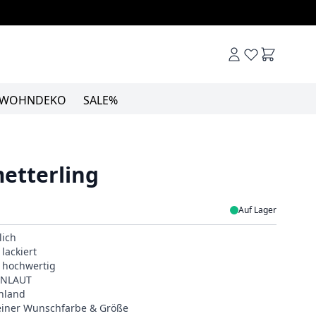
Warenkor
WOHNDEKO
SALE%
etterling
Auf Lager
lich
lackiert
& hochwertig
EINLAUT
hland
deiner Wunschfarbe & Größe