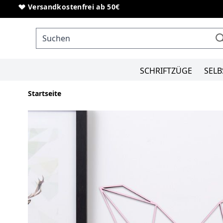
Direkt zum Inhalt
Sonderanfertigungen von Schriftzügen
Versandkostenfrei ab 50€
SCHRIFTZÜGE
SELB
Startseite