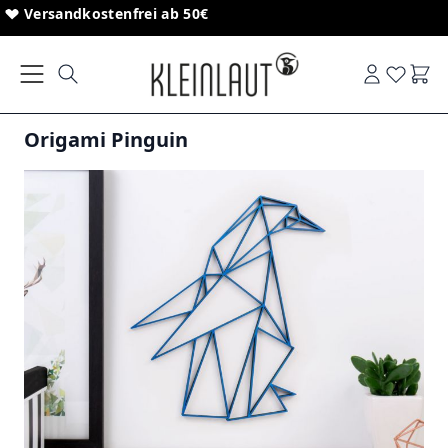
Direkt zum Inhalt
Sonderanfertigungen von Schriftzügen
Versandkostenfrei ab 50€
Ware
Origami Pinguin