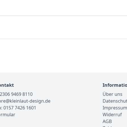
ontakt
Informati
02306 9469 8110
Über uns
tore@kleinlaut-design.de
Datenschu
: 0157 7426 1601
Impressu
ormular
Widerruf
AGB