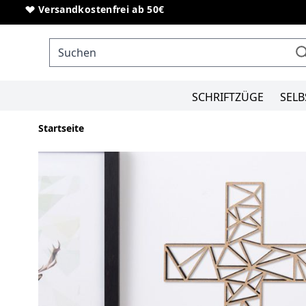
Direkt zum Inhalt
Sonderanfertigungen von Schriftzügen
Versandkostenfrei ab 50€
SCHRIFTZÜGE
SELB
Startseite