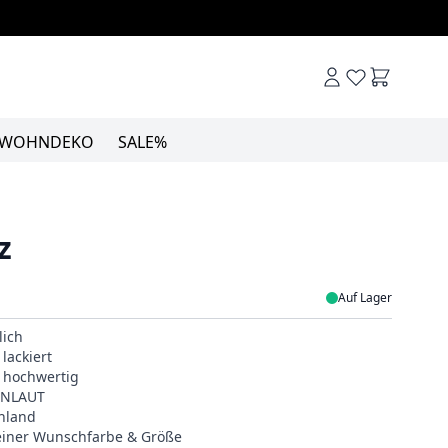
Warenkor
WOHNDEKO
SALE%
z
Auf Lager
lich
lackiert
& hochwertig
EINLAUT
hland
deiner Wunschfarbe & Größe