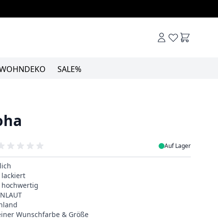
Warenkor
WOHNDEKO
SALE%
oha
Auf Lager
lich
lackiert
& hochwertig
EINLAUT
hland
deiner Wunschfarbe & Größe