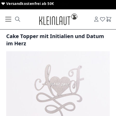
Direkt zum Inhalt
Sonderanfertigungen von Schriftzügen
Versandkostenfrei ab 50€
Ware
Cake Topper mit Initialien und Datum
im Herz