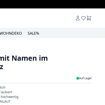
Warenkor
WOHNDEKO
SALE%
mit Namen im
z
Auf Lager
lich
lackiert
& hochwertig
EINLAUT