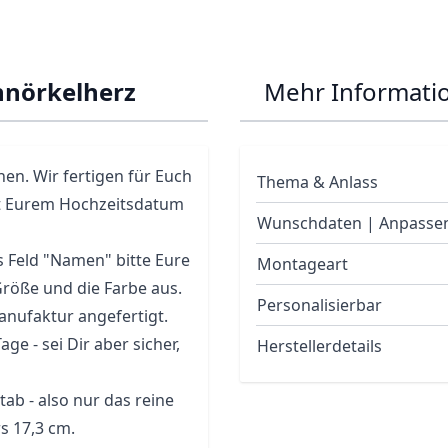
nörkelherz
Mehr Informati
en. Wir fertigen für Euch
Thema & Anlass
mit Eurem Hochzeitsdatum
Wunschdaten | Anpasse
s Feld "Namen" bitte Eure
Montageart
röße und die Farbe aus.
Personalisierbar
anufaktur angefertigt.
ge - sei Dir aber sicher,
Herstellerdetails
ab - also nur das reine
s 17,3 cm.