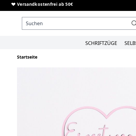
Direkt zum Inhalt
Sonderanfertigungen von Schriftzügen
Versandkostenfrei ab 50€
SCHRIFTZÜGE
SELB
Startseite