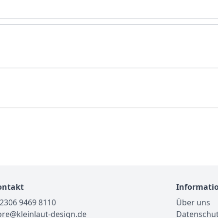
ontakt
Informati
02306 9469 8110
Über uns
tore@kleinlaut-design.de
Datenschu