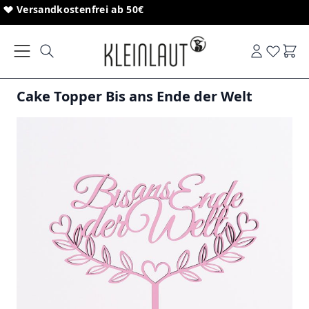
Direkt zum Inhalt
Sonderanfertigungen von Schriftzügen
Versandkostenfrei ab 50€
Ware
Cake Topper Bis ans Ende der Welt