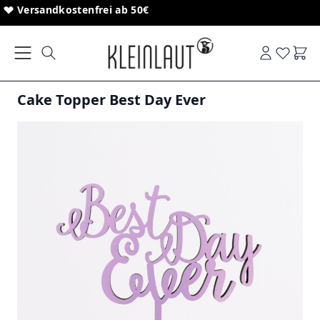
Direkt zum Inhalt
Sonderanfertigungen von Schriftzügen
Versandkostenfrei ab 50€
Ware
Cake Topper Best Day Ever