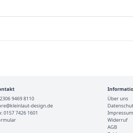
ontakt
Informati
02306 9469 8110
Über uns
tore@kleinlaut-design.de
Datenschu
: 0157 7426 1601
Impressu
ormular
Widerruf
AGB