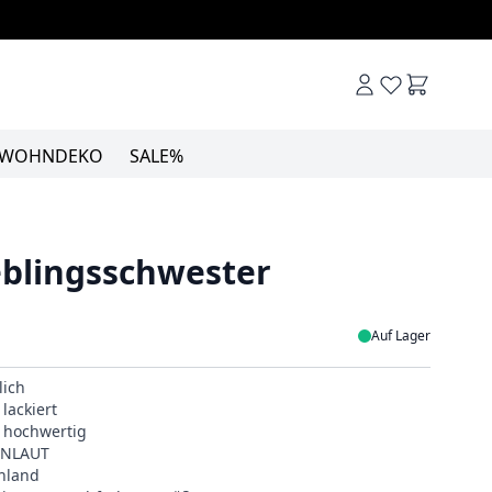
Warenkor
WOHNDEKO
SALE%
eblingsschwester
Auf Lager
lich
lackiert
& hochwertig
EINLAUT
hland