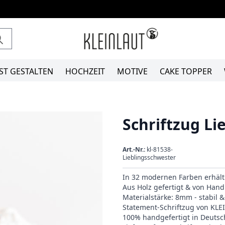
ST GESTALTEN
HOCHZEIT
MOTIVE
CAKE TOPPER
Schriftzug Li
Art.-Nr.:
kl-81538-
Lieblingsschwester
In 32 modernen Farben erhält
Aus Holz gefertigt & von Hand 
Materialstärke: 8mm - stabil 
Statement-Schriftzug von KL
100% handgefertigt in Deutsc