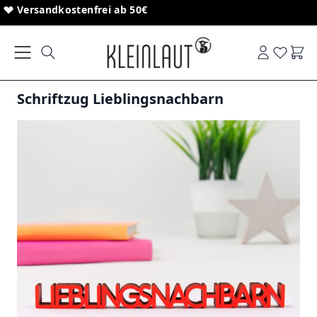
Direkt zum Inhalt
Sonderanfertigungen von Schriftzügen
Versandkostenfrei ab 50€
Ware
Schriftzug Lieblingsnachbarn