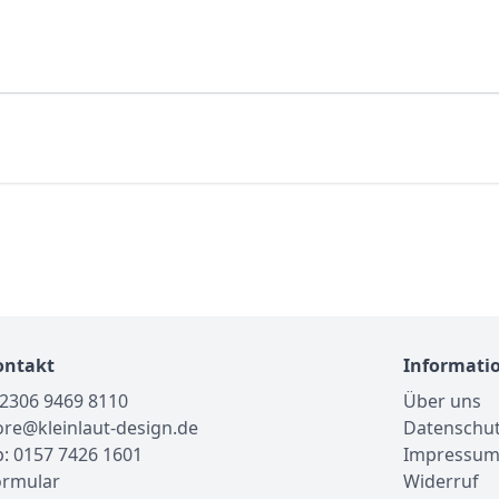
ontakt
Informati
02306 9469 8110
Über uns
tore@kleinlaut-design.de
Datenschu
: 0157 7426 1601
Impressu
ormular
Widerruf