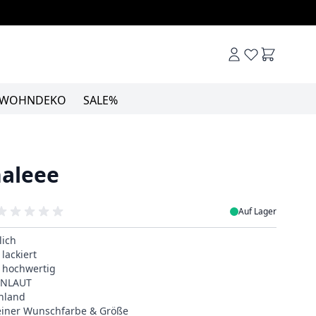
Warenkor
WOHNDEKO
SALE%
naleee
Auf Lager
lich
lackiert
& hochwertig
EINLAUT
hland
deiner Wunschfarbe & Größe