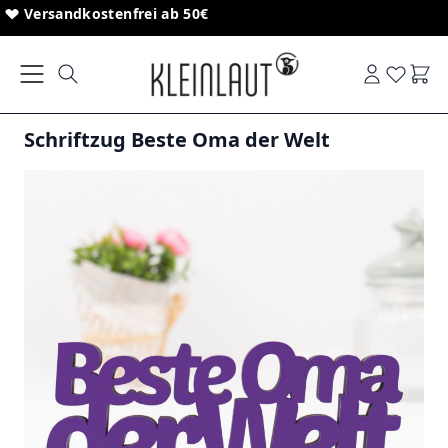
Direkt zum Inhalt
Sonderanfertigungen von Schriftzügen
Versandkostenfrei ab 50€
Ware
Schriftzug Beste Oma der Welt